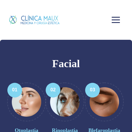
Facial
01
02
03
Otoplastia
Rinoplastia
Blefaroplastia