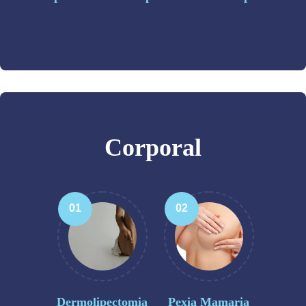
Corporal
01
02
Dermolipectomia
Pexia Mamaria