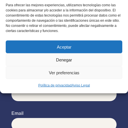
Injerto Capilar
Para ofrecer las mejores experiencias, utilizamos tecnologías como las
cookies para almacenar y/o acceder a la información del dispositivo. El
consentimiento de estas tecnologías nos permitirá procesar datos como el
comportamiento de navegación o las identificaciones únicas en este sitio.
No consentir o retirar el consentimiento, puede afectar negativamente a
ciertas características y funciones.
Aceptar
¡No te quedes con las ganas!
Solicita Información
Denegar
Ver preferencias
Nombre
Política de privacidad
Aviso Legal
Email