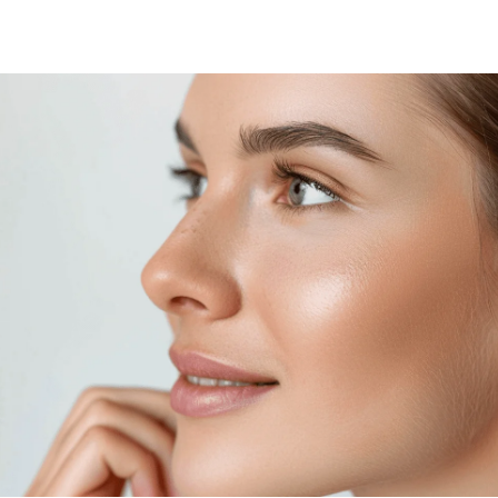
Láser de CO2
Thermage
Ultraformer III