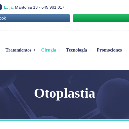
Ecija:
Maritorija 13 - 645 981 817
ook
Tratamientos
Cirugía
Tecnología
Promociones
BTL Vanquish Me
ral
Facial
EMFACE
Corporal
EMTONE
Otoplastia
ca Ginecológica
Capilar
EMSCULPT
Exilis Ultra 360
IPL y Láser M22