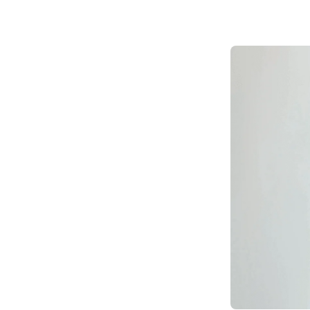
Eliminación de Manchas
Pexia Mamaria
Atrofia / Sequedad genital
Flacidez
Ojeras
Surco Nasogeniano
Rejuvenecimiento Perioral
Colágeno
Peeling
Rinomodelación