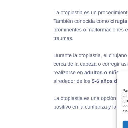
La otoplastia es un procedimiento
También conocida como
cirugía
prominentes o malformaciones en
traumas.
Durante la otoplastia, el cirujan
cerca de la cabeza o corregir as
realizarse en
adultos o niños 
alrededor de los
5-6 años de ed
Par
alm
La otoplastia es una opción segu
tec
ide
positivo en la confianza y la aut
afe