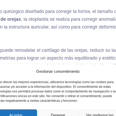
 quirúrgico diseñado para corregir la forma, el tamaño o
 de orejas
, la otoplastia se realiza para corregir anoma
 la estructura auricular, así como para corregir deform
o puede remodelar el cartílago de las orejas, reducir su
imetrías para lograr un aspecto más equilibrado y estét
mayores
, una vez que el crecimiento de las orejas haya 
Gestionar consentimiento
ad.
a ofrecer las mejores experiencias, utilizamos tecnologías como las cookies para
acenar y/o acceder a la información del dispositivo. El consentimiento de estas
ra y efectiva para
mejorar la apariencia de las orejas
y
nologías nos permitirá procesar datos como el comportamiento de navegación o la
ntificaciones únicas en este sitio. No consentir o retirar el consentimiento, puede
oestima del paciente.
ctar negativamente a ciertas características y funciones.
Aceptar
Denegar
Ver preferencias