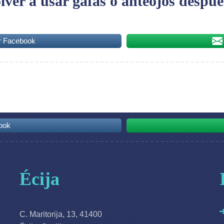
er a usar gafas o anteojos después
r Facebook
ook
Écija
C. Maritorija, 13, 41400