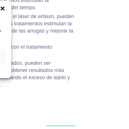
os hilos estimulan la
argo del tiempo.
ado o el láser de erbium, pueden
 Estos tratamientos estimulan la
encia de las arrugas y mejorar la
s
amos con el tratamiento
marcados, pueden ser
s para obtener resultados más
liminando el exceso de tejido y
.