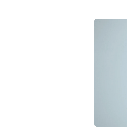
Eliminación de Manchas
Pexia Mamaria
Atrofia / Sequedad genital
Flacidez
Ojeras
Surco Nasogeniano
Rejuvenecimiento Perioral
Colágeno
Peeling
Rinomodelación