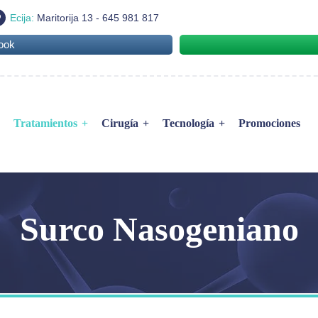
Ecija:
Maritorija 13 - 645 981 817
ook
Tratamientos
Cirugía
Tecnología
Promociones
BTL Vanquish Me
ral
Facial
EMFACE
Corporal
EMTONE
Surco Nasogeniano
ca Ginecológica
Capilar
EMSCULPT
Exilis Ultra 360
IPL y Láser M22