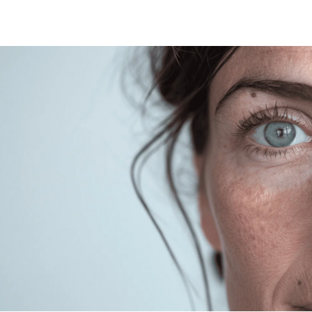
Láser de CO2
Thermage
Ultraformer III