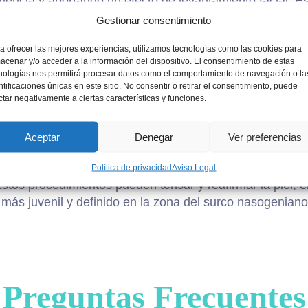
encia y aportando un efecto de levantamiento facial. Est
 que puede proporcionar resultados más duraderos a lo l
Gestionar consentimiento
s tratamientos con láser, como el láser de CO2 fraccion
a ofrecer las mejores experiencias, utilizamos tecnologías como las cookies para
y la calidad de la piel en el área del surco nasogeniano.
acenar y/o acceder a la información del dispositivo. El consentimiento de estas
stina en la piel, lo que puede ayudar a reducir la apari
nologías nos permitirá procesar datos como el comportamiento de navegación o la
ntificaciones únicas en este sitio. No consentir o retirar el consentimiento, puede
ctar negativamente a ciertas características y funciones.
encia
: también es otro de los procedimientos que realiz
rmage
o
Exilis 360 Ultra
.
Aceptar
Denegar
Ver preferencias
os:
en casos de surcos nasogenianos muy profundos o 
irúrgicos como el lifting de cara o el lifting de mejilla
Política de privacidad
Aviso Legal
Estos procedimientos pueden tensar y reafirmar la piel, e
más juvenil y definido en la zona del surco nasogeniano
Preguntas Frecuentes