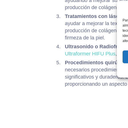
ayudando a mejorar su apari
producción de colágeno, lo
Tratamientos con láser:
lo
Par
ayudar a mejorar la textura 
alm
producción de colágeno y ela
tec
ide
firmeza de la piel.
afe
Ultrasonido o Radiofrecu
Ultraformer HIFU Plus
,
The
Procedimientos quirúrgic
necesarios procedimientos qu
significativos y duraderos. 
proporcionando un aspecto 