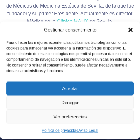
de Médicos de Medicina Estética de Sevilla, de la que fue
fundador y su primer Presidente. Actualmente es director
Médico de la
Clínica MAUX
de Sevilla.
Gestionar consentimiento
Es experto en
lifting
,
lifting sin cirugía
,
rejuvenecimiento
Para ofrecer las mejores experiencias, utilizamos tecnologías como las
facial
,
hilos tensores
,
flacidez
o técnicas
láser,
entre
cookies para almacenar y/o acceder a la información del dispositivo. El
muchas otras.
consentimiento de estas tecnologías nos permitirá procesar datos como el
comportamiento de navegación o las identificaciones únicas en este sitio.
No consentir o retirar el consentimiento, puede afectar negativamente a
ciertas características y funciones.
Aceptar
Denegar
Reseñas
La opinión de nuestros
Ver preferencias
pacientes nos importa
Política de privacidad
Aviso Legal