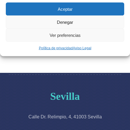
Sevilla se encuentra en calle Doctor Relimpio 4.
Aceptar
El Doctor Miguel Aragón, con una experiencia y
formación notable, será el encargado de diagnosticarle
Denegar
y junto a su equipo, llevar a cabo la cirugía.
Ver preferencias
Política de privacidad
Aviso Legal
Sevilla
Calle Dr. Relimpio, 4, 41003 Sevilla