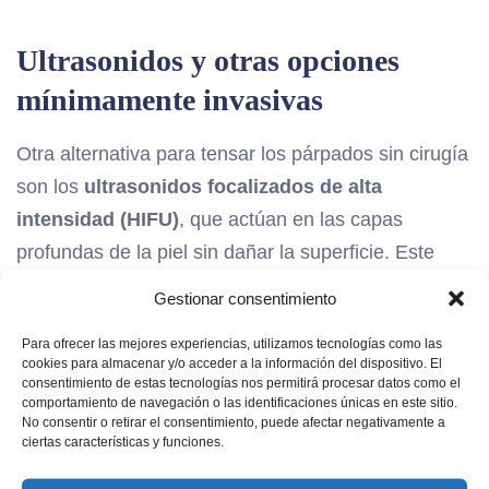
Ultrasonidos y otras opciones
mínimamente invasivas
Otra alternativa para tensar los párpados sin cirugía
son los
ultrasonidos focalizados de alta
intensidad (HIFU)
, que actúan en las capas
profundas de la piel sin dañar la superficie. Este
método produce un
efecto lifting progresivo
y es
Gestionar consentimiento
ideal para pacientes que buscan un
Para ofrecer las mejores experiencias, utilizamos tecnologías como las
rejuvenecimiento natural sin baja médica.
cookies para almacenar y/o acceder a la información del dispositivo. El
consentimiento de estas tecnologías nos permitirá procesar datos como el
comportamiento de navegación o las identificaciones únicas en este sitio.
En algunos casos, los especialistas también pueden
No consentir o retirar el consentimiento, puede afectar negativamente a
ciertas características y funciones.
recomendar tratamientos combinados como: