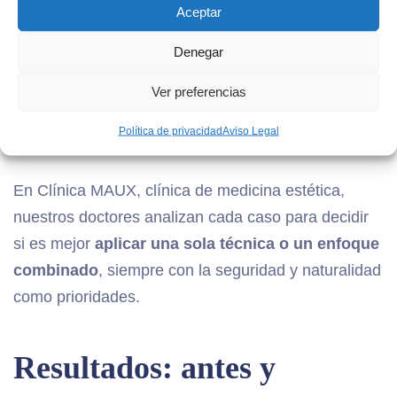
Aceptar
Rellenos con ácido hialurónico
para
mejorar la zona periocular.
Denegar
Mesoterapia
para hidratar y revitalizar la
piel.
Ver preferencias
Peelings médicos suaves
como
Política de privacidad
Aviso Legal
complemento al tratamiento principal.
En Clínica MAUX, clínica de medicina estética,
nuestros doctores analizan cada caso para decidir
si es mejor
aplicar una sola técnica o un enfoque
combinado
, siempre con la seguridad y naturalidad
como prioridades.
Resultados: antes y