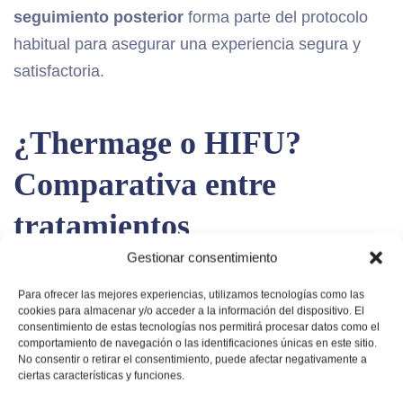
seguimiento posterior
forma parte del protocolo
habitual para asegurar una experiencia segura y
satisfactoria.
¿Thermage o HIFU?
Comparativa entre
tratamientos
Gestionar consentimiento
Tanto Thermage como HIFU son tratamientos
Para ofrecer las mejores experiencias, utilizamos tecnologías como las
populares para el
rejuvenecimiento facial sin
cookies para almacenar y/o acceder a la información del dispositivo. El
cirugía
. Aunque comparten el mismo objetivo —
consentimiento de estas tecnologías nos permitirá procesar datos como el
comportamiento de navegación o las identificaciones únicas en este sitio.
mejorar la firmeza de la piel y reducir los signos del
No consentir o retirar el consentimiento, puede afectar negativamente a
ciertas características y funciones.
envejecimiento— utilizan tecnologías diferentes y