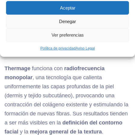
ofrecen resultados distintos. Elegir entre uno u otro
Aceptar
dependerá de las características de cada paciente y
del tipo de resultado que se busque.
Denegar
Ver preferencias
Diferencias en tecnología y
Política de privacidad
Aviso Legal
resultados
Thermage
funciona con
radiofrecuencia
monopolar
, una tecnología que calienta
uniformemente las capas profundas de la piel
(dermis y tejido subcutáneo), provocando una
contracción del colágeno existente y estimulando la
formación de nuevas fibras. Sus resultados tienden
a ser más visibles en la
definición del contorno
facial
y la
mejora general de la textura
.